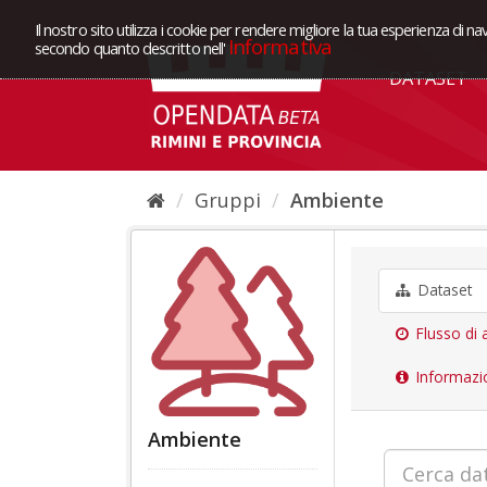
Il nostro sito utilizza i cookie per rendere migliore la tua esperienza di na
Informativa
secondo quanto descritto nell'
DATASET
Gruppi
Ambiente
Dataset
Flusso di a
Informazi
Ambiente