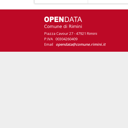
Piazza Cavour 27 - 47921 Rimini
P.IVA 00304260409
Email
opendata@comune.rimini.it