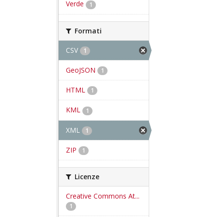
Verde
1
Formati
CSV
1
GeoJSON
1
HTML
1
KML
1
XML
1
ZIP
1
Licenze
Creative Commons At...
1