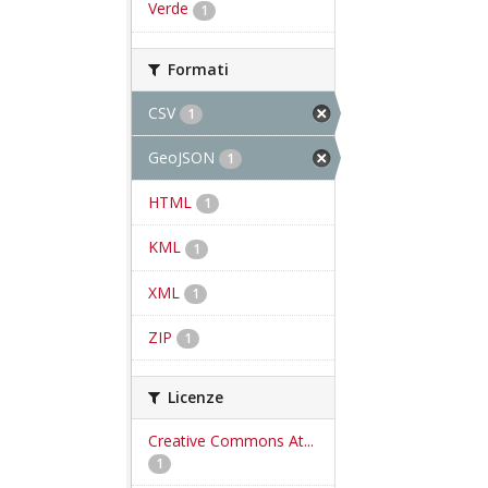
Verde
1
Formati
CSV
1
GeoJSON
1
HTML
1
KML
1
XML
1
ZIP
1
Licenze
Creative Commons At...
1