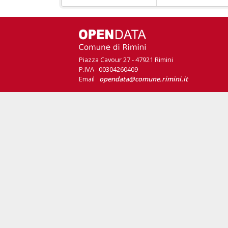
Piazza Cavour 27 - 47921 Rimini
P.IVA 00304260409
Email
opendata@comune.rimini.it