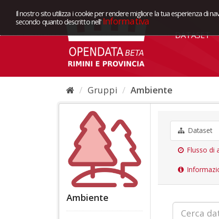
Il nostro sito utilizza i cookie per rendere migliore la tua esperienza di na
Informativa
secondo quanto descritto nell'
DATASET
Gruppi
Ambiente
Dataset
Flusso di a
Informazi
Ambiente