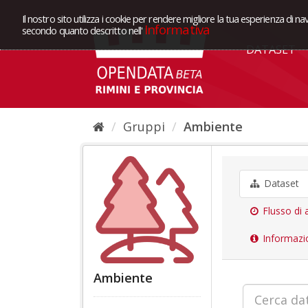
Il nostro sito utilizza i cookie per rendere migliore la tua esperienza di na
Informativa
secondo quanto descritto nell'
DATASET
Gruppi
Ambiente
Dataset
Flusso di a
Informazi
Ambiente