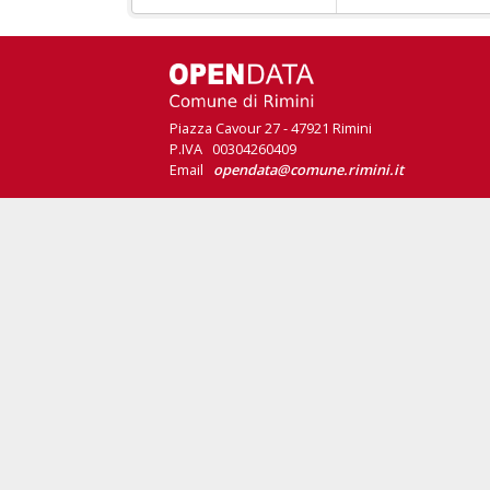
Piazza Cavour 27 - 47921 Rimini
P.IVA 00304260409
Email
opendata@comune.rimini.it