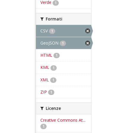
Verde
1
Formati
CSV
1
GeoJSON
1
HTML
1
KML
1
XML
1
ZIP
1
Licenze
Creative Commons At...
1