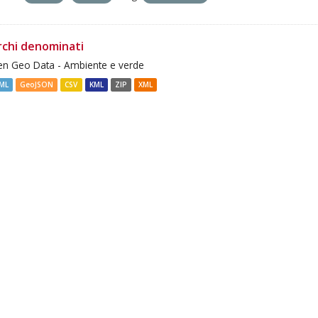
rchi denominati
n Geo Data - Ambiente e verde
ML
GeoJSON
CSV
KML
ZIP
XML