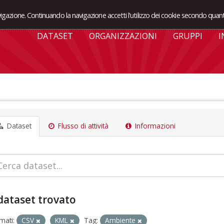
avigazione. Continuando la navigazione accetti l'utilizzo dei cookie secondo quant
DATASET
ORGANIZZAZIONI
GRUPPI
I
Dataset
Flusso di attività
Informazioni
dataset trovato
mati:
CSV
KML
Tag:
Ambiente