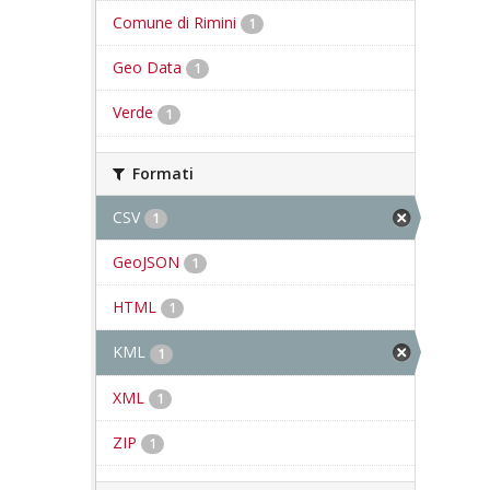
Comune di Rimini
1
Geo Data
1
Verde
1
Formati
CSV
1
GeoJSON
1
HTML
1
KML
1
XML
1
ZIP
1