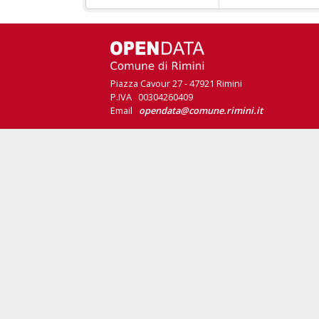
Piazza Cavour 27 - 47921 Rimini
P.IVA 00304260409
Email
opendata@comune.rimini.it