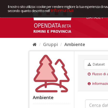
Il nostro sito utilizza i cookie per rendere migliore la tua esperienza di na
Informativa
secondo quanto descritto nell'
DATASET
Gruppi
Ambiente
Dataset
Flusso di a
Informazi
Ambiente