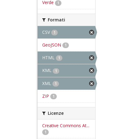
Verde
1
Formati
CSV
1
GeoJSON
1
HTML
1
KML
1
XML
1
ZIP
1
Licenze
Creative Commons At...
1