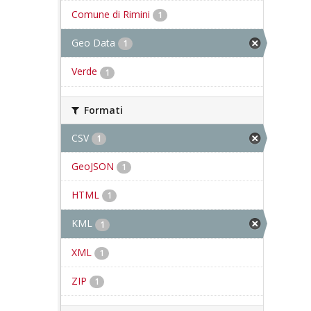
Comune di Rimini
1
Geo Data
1
Verde
1
Formati
CSV
1
GeoJSON
1
HTML
1
KML
1
XML
1
ZIP
1