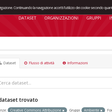
avigazione. Continuando la navigazione accetti l'utilizzo dei cookie secondo quant
DATASET
ORGANIZZAZIONI
GRUPPI
I
Dataset
Flusso di attività
Informazioni
dataset trovato
enze:
Creative Commons Attribuzione
Gruppi:
Ambiente
Fo