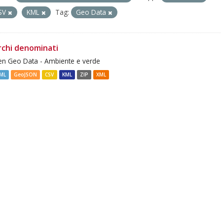
SV
KML
Tag:
Geo Data
rchi denominati
n Geo Data - Ambiente e verde
ML
GeoJSON
CSV
KML
ZIP
XML