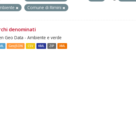
mbiente
Comune di Rimini
rchi denominati
n Geo Data - Ambiente e verde
ML
GeoJSON
CSV
KML
ZIP
XML