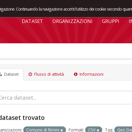
avigazione. Continuando la navigazione accetti l'utilizzo dei cookie secondo quant
DATASET
ORGANIZZAZIONI
GRUPPI
I
Dataset
Flusso di attività
Informazioni
dataset trovato
anizzazioni:
Comune di Rimini
Formati:
CSV
Tag:
Geo Da