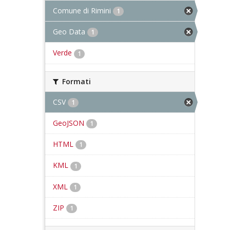
Comune di Rimini
1
Geo Data
1
Verde
1
Formati
CSV
1
GeoJSON
1
HTML
1
KML
1
XML
1
ZIP
1