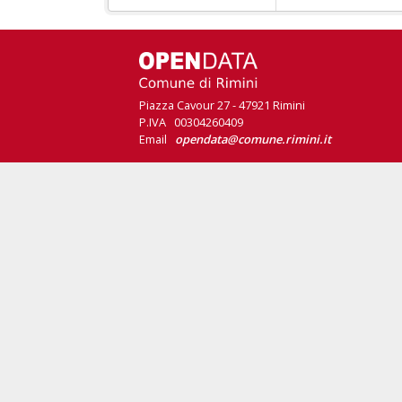
Piazza Cavour 27 - 47921 Rimini
P.IVA 00304260409
Email
opendata@comune.rimini.it