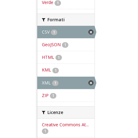
Verde
1
Formati
CSV
1
GeoJSON
1
HTML
1
KML
1
XML
1
ZIP
1
Licenze
Creative Commons At...
1