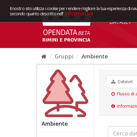
Il nostro sito utilizza i cookie per rendere migliore la tua esperienza di na
Informativa
secondo quanto descritto nell'
DATASET
Gruppi
Ambiente
Dataset
Flusso di a
Informazi
Ambiente