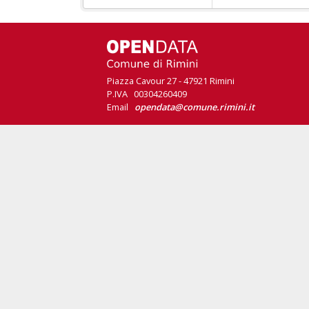
Piazza Cavour 27 - 47921 Rimini
P.IVA 00304260409
Email
opendata@comune.rimini.it