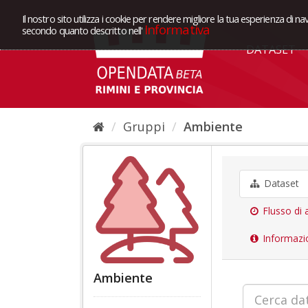
Il nostro sito utilizza i cookie per rendere migliore la tua esperienza di na
Informativa
secondo quanto descritto nell'
DATASET
Gruppi
Ambiente
Dataset
Flusso di a
Informazi
Ambiente