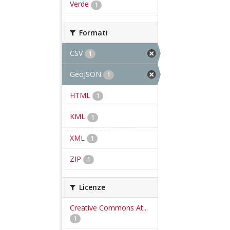
Verde
1
Formati
CSV
1
GeoJSON
1
HTML
1
KML
1
XML
1
ZIP
1
Licenze
Creative Commons At...
1