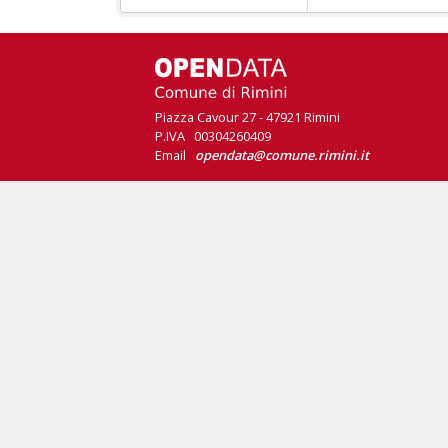
Piazza Cavour 27 - 47921 Rimini
P.IVA 00304260409
Email
opendata@comune.rimini.it