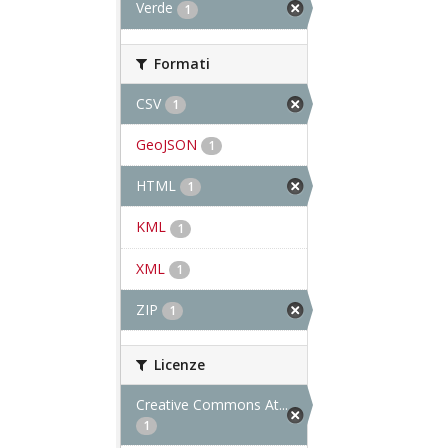
Verde
1
Formati
CSV
1
GeoJSON
1
HTML
1
KML
1
XML
1
ZIP
1
Licenze
Creative Commons At...
1