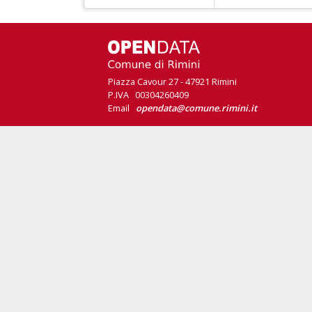
Piazza Cavour 27 - 47921 Rimini
P.IVA 00304260409
Email
opendata@comune.rimini.it