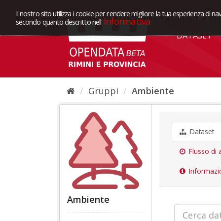
Il nostro sito utilizza i cookie per rendere migliore la tua esperienza di na
Informativa
secondo quanto descritto nell'
DATASET
Gruppi
Ambiente
Dataset
Flusso di a
Informazi
Ambiente