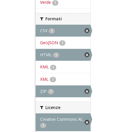
Verde
1
Formati
CSV
1
GeoJSON
1
HTML
1
KML
1
XML
1
ZIP
1
Licenze
Creative Commons At...
1