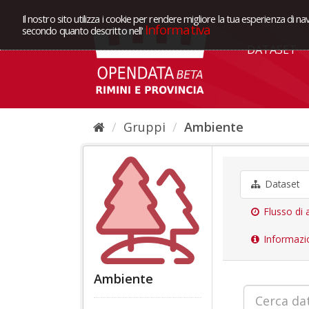
Il nostro sito utilizza i cookie per rendere migliore la tua esperienza di na
Informativa
secondo quanto descritto nell'
DATASET
Gruppi
Ambiente
Dataset
Flusso di a
Informazi
Ambiente