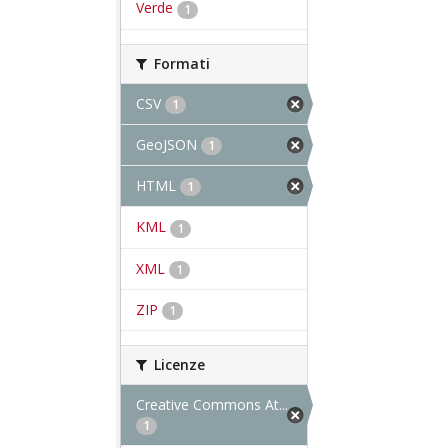
Verde
1
Formati
CSV
1
GeoJSON
1
HTML
1
KML
1
XML
1
ZIP
1
Licenze
Creative Commons At...
1