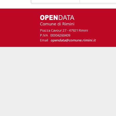
Piazza Cavour 27 - 47921 Rimini
P.IVA 00304260409
Email
opendata@comune.rimini.it