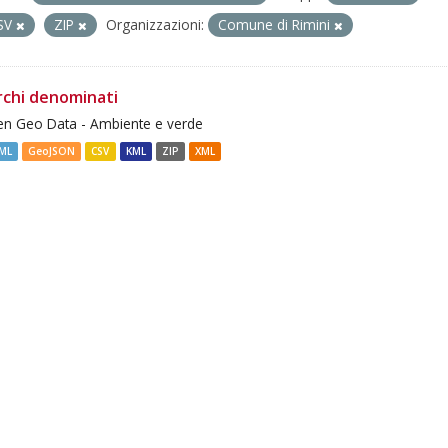
SV
ZIP
Organizzazioni:
Comune di Rimini
rchi denominati
n Geo Data - Ambiente e verde
ML
GeoJSON
CSV
KML
ZIP
XML