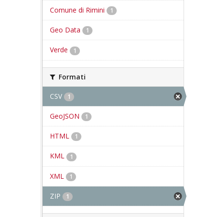
Comune di Rimini
1
Geo Data
1
Verde
1
Formati
CSV
1
GeoJSON
1
HTML
1
KML
1
XML
1
ZIP
1