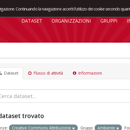
avigazione. Continuando la navigazione accetti l'utilizzo dei cookie secondo quant
DATASET
ORGANIZZAZIONI
GRUPPI
I
Dataset
Flusso di attività
Informazioni
dataset trovato
enze:
Creative Commons Attribuzione
Gruppi:
Ambiente
Fo