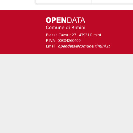
Piazza Cavour 27 - 47921 Rimini
P.IVA 00304260409
Email
opendata@comune.rimini.it