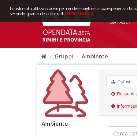
Il nostro sito utilizza i cookie per rendere migliore la tua esperienza di na
Informativa
secondo quanto descritto nell'
DATASET
Gruppi
Ambiente
Dataset
Flusso di a
Informazi
Ambiente