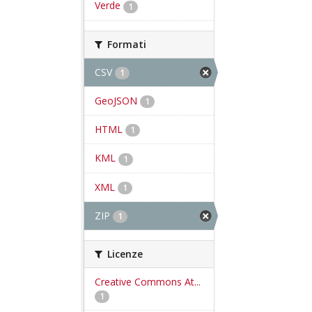
Verde
1
Formati
CSV
1
GeoJSON
1
HTML
1
KML
1
XML
1
ZIP
1
Licenze
Creative Commons At...
1