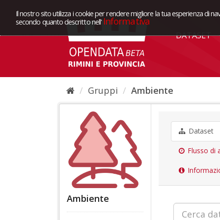
Il nostro sito utilizza i cookie per rendere migliore la tua esperienza di na
Informativa
secondo quanto descritto nell'
DATASET
Gruppi
Ambiente
Dataset
Flusso di a
Informazi
Ambiente