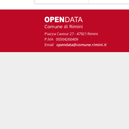
Piazza Cavour 27 - 47921 Rimini
P.IVA 00304260409
Email
opendata@comune.rimini.it