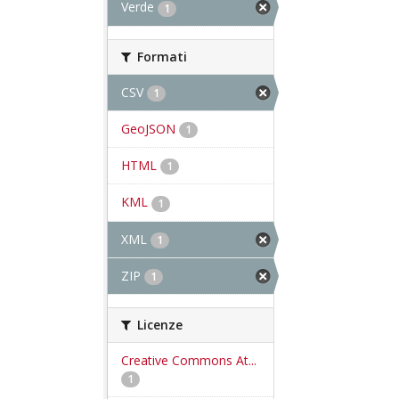
Verde
1
Formati
CSV
1
GeoJSON
1
HTML
1
KML
1
XML
1
ZIP
1
Licenze
Creative Commons At...
1