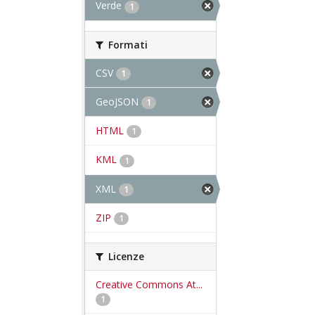
Verde
1
Formati
CSV
1
GeoJSON
1
HTML
1
KML
1
XML
1
ZIP
1
Licenze
Creative Commons At...
1