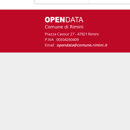
Piazza Cavour 27 - 47921 Rimini
P.IVA 00304260409
Email
opendata@comune.rimini.it