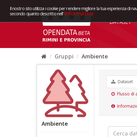
Il nostro sito utilizza i cookie per rendere migliore la tua esperienza di na
Informativa
secondo quanto descritto nell'
DATASET
Gruppi
Ambiente
Dataset
Flusso di a
Informazi
Ambiente