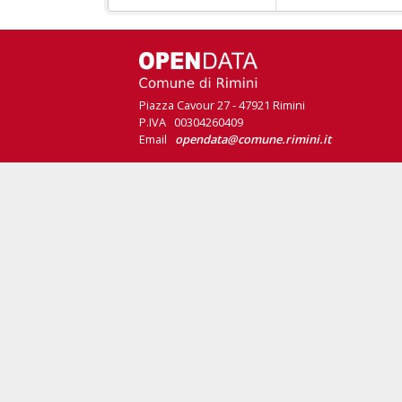
Piazza Cavour 27 - 47921 Rimini
P.IVA 00304260409
Email
opendata@comune.rimini.it