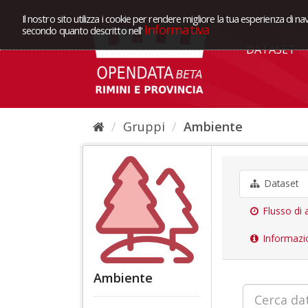
Il nostro sito utilizza i cookie per rendere migliore la tua esperienza di na
Informativa
secondo quanto descritto nell'
DATASET
Gruppi
Ambiente
Dataset
Flusso di a
Informazi
Ambiente