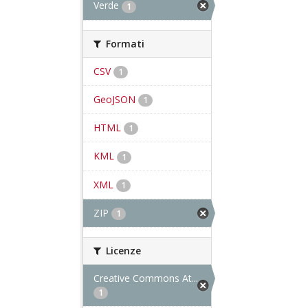
Verde
1
Formati
CSV
1
GeoJSON
1
HTML
1
KML
1
XML
1
ZIP
1
Licenze
Creative Commons At...
1