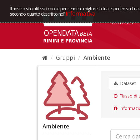
Il nostro sito utilizza i cookie per rendere migliore la tua esperienza di na
Informativa
secondo quanto descritto nell'
DATASET
Gruppi
Ambiente
Dataset
Flusso di a
Informazi
Ambiente