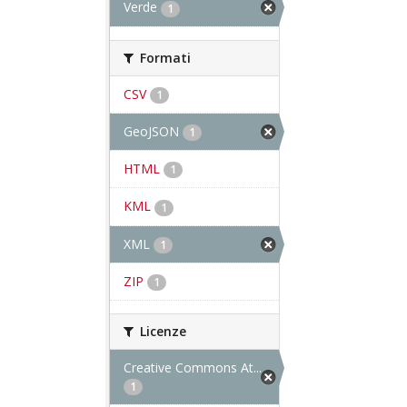
Verde
1
Formati
CSV
1
GeoJSON
1
HTML
1
KML
1
XML
1
ZIP
1
Licenze
Creative Commons At...
1