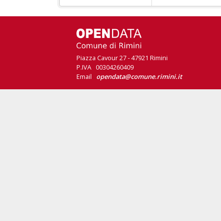
Piazza Cavour 27 - 47921 Rimini
P.IVA 00304260409
Email
opendata@comune.rimini.it