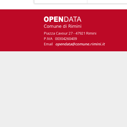
Piazza Cavour 27 - 47921 Rimini
P.IVA 00304260409
Email
opendata@comune.rimini.it