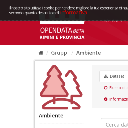
Il nostro sito utilizza i cookie per rendere migliore la tua esperienza di na
Informativa
secondo quanto descritto nell'
DATASET
Gruppi
Ambiente
Dataset
Flusso di a
Informazi
Ambiente