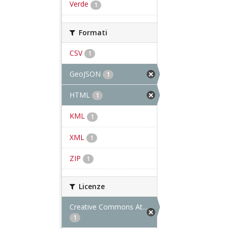
Verde
1
Formati
CSV
1
GeoJSON
1
HTML
1
KML
1
XML
1
ZIP
1
Licenze
Creative Commons At...
1