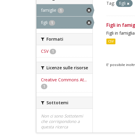
Tag:
figli
famiglie
1
figli
1
Figli in fami
Figli in famigli
Formati
CSV
CSV
1
E' possibile inol
Licenze sulle risorse
Creative Commons At...
1
Sottotemi
Non ci sono Sottotemi
che corrispondono a
questa ricerca