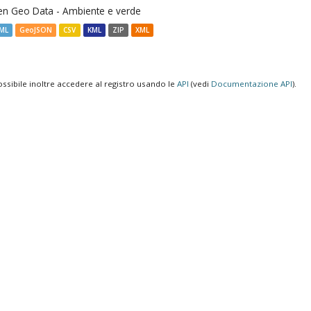
n Geo Data - Ambiente e verde
ML
GeoJSON
CSV
KML
ZIP
XML
ossibile inoltre accedere al registro usando le
API
(vedi
Documentazione API
).