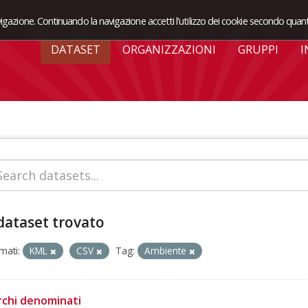
avigazione. Continuando la navigazione accetti l'utilizzo dei cookie secondo quant
DATASET
ORGANIZZAZIONI
GRUPPI
I
dataset trovato
mati:
KML
CSV
Tag:
Ambiente
rchi denominati