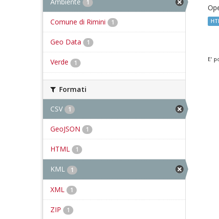
Ambiente
1
Ope
Comune di Rimini
HT
1
Geo Data
1
E' p
Verde
1
Formati
CSV
1
GeoJSON
1
HTML
1
KML
1
XML
1
ZIP
1