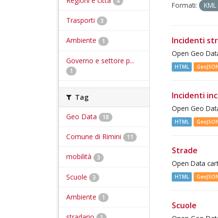
Regioni e città
4
Formati:
KM
Trasporti
3
Incidenti st
Ambiente
1
Open Geo Data 
Governo e settore p...
HTML
GeoJSO
1
Incidenti inc
Tag
Open Geo Data 
Geo Data
18
HTML
GeoJSO
Comune di Rimini
11
Strade
mobilità
3
Open Data cart
Scuole
3
HTML
GeoJSO
Ambiente
1
Scuole
stradario
1