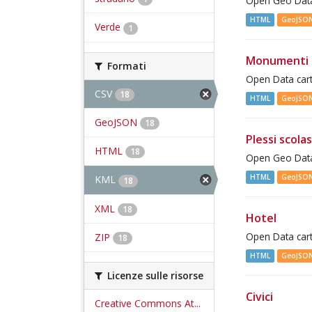
Open Geo Data 
HTML
GeoJSO
Verde
1
Monumenti 
Formati
Open Data cart
CSV
18
HTML
GeoJSO
GeoJSON
18
Plessi scolas
HTML
18
Open Geo Data 
HTML
GeoJSO
KML
18
XML
18
Hotel
ZIP
Open Data cart
18
HTML
GeoJSO
Licenze sulle risorse
Civici
Creative Commons At...