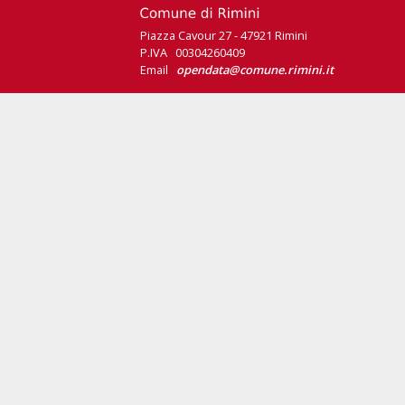
Piazza Cavour 27 - 47921 Rimini
P.IVA 00304260409
Email
opendata@comune.rimini.it