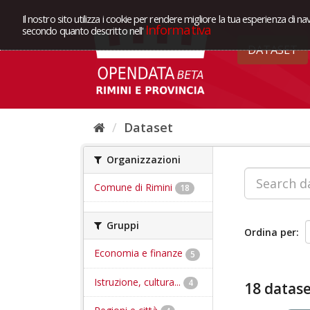
Il nostro sito utilizza i cookie per rendere migliore la tua esperienza di na
Informativa
secondo quanto descritto nell'
DATASET
Dataset
Organizzazioni
Comune di Rimini
18
Gruppi
Ordina per
Economia e finanze
5
Istruzione, cultura...
4
18 datase