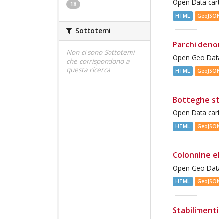
Open Data cart
18
HTML
GeoJSO
Sottotemi
Parchi deno
Non ci sono Sottotemi
Open Geo Data
che corrispondono a
questa ricerca
HTML
GeoJSO
Botteghe st
Open Data cart
HTML
GeoJSO
Colonnine e
Open Geo Data 
HTML
GeoJSO
Stabilimenti