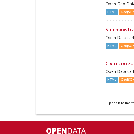
Open Geo Data 
HTML
GeoJSO
Somministra
Open Data cart
HTML
GeoJSO
Civici con z
Open Data cart
HTML
GeoJSO
E' possibile inol