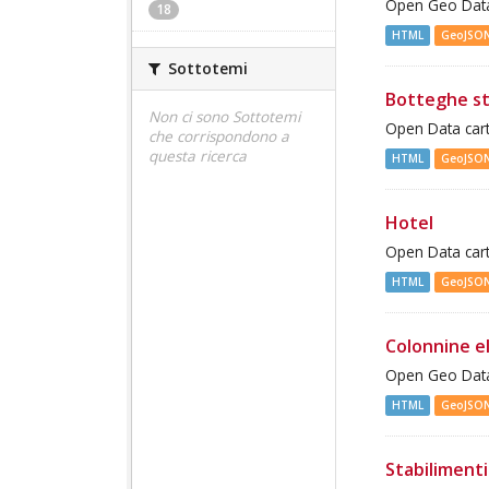
Open Geo Data
18
HTML
GeoJSO
Sottotemi
Botteghe st
Non ci sono Sottotemi
Open Data cart
che corrispondono a
questa ricerca
HTML
GeoJSO
Hotel
Open Data cart
HTML
GeoJSO
Colonnine e
Open Geo Data 
HTML
GeoJSO
Stabilimenti