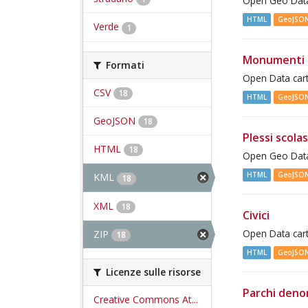
Open Geo Data 
HTML
GeoJSO
Verde
1
Monumenti 
Formati
Open Data cart
CSV
18
HTML
GeoJSO
GeoJSON
18
Plessi scolas
HTML
18
Open Geo Data 
HTML
GeoJSO
KML
18
XML
18
Civici
ZIP
Open Data cart
18
HTML
GeoJSO
Licenze sulle risorse
Parchi deno
Creative Commons At...