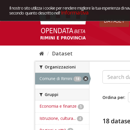
Il nostro sito utilizza i cookie per rendere migliore la tua esperienza di na
Informativa
secondo quanto descritto nell'
DATASET
Dataset
Organizzazioni
Comune di Rimini
18
Gruppi
Ordina per
Economia e finanze
5
Istruzione, cultura...
4
18 datase