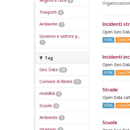
Regioni e città
4
Organizzazioni
Trasporti
3
Incidenti st
Ambiente
1
Open Geo Data 
Governo e settore p...
HTML
GeoJSO
1
Incidenti inc
Tag
Open Geo Data 
Geo Data
18
HTML
GeoJSO
Comune di Rimini
11
Strade
mobilità
3
Open Data cart
Scuole
3
HTML
GeoJSO
Ambiente
1
Scuole
stradario
1