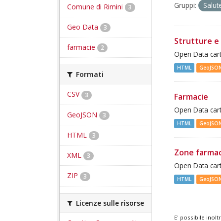
Gruppi:
Salut
Comune di Rimini
3
Geo Data
3
Strutture e 
farmacie
2
Open Data cart
HTML
GeoJSO
Formati
CSV
3
Farmacie
Open Data cart
GeoJSON
3
HTML
GeoJSO
HTML
3
Zone farma
XML
3
Open Data cart
ZIP
3
HTML
GeoJSO
Licenze sulle risorse
E' possibile inol