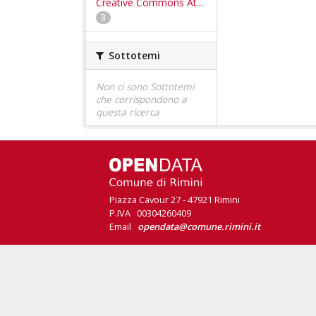
Creative Commons At...
3
Sottotemi
Non ci sono Sottotemi
che corrispondono a
questa ricerca
Piazza Cavour 27 - 47921 Rimini
P.IVA 00304260409
Email
opendata@comune.rimini.it