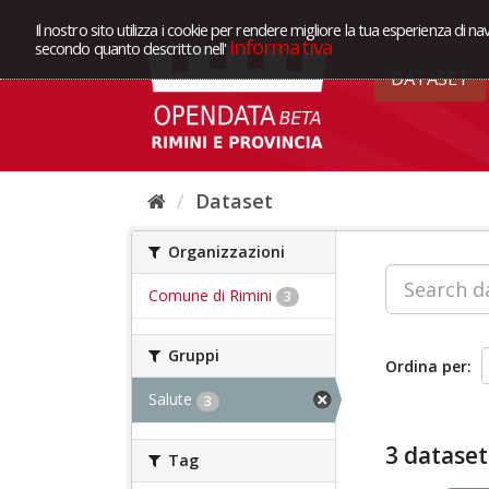
Il nostro sito utilizza i cookie per rendere migliore la tua esperienza di na
Informativa
secondo quanto descritto nell'
DATASET
Dataset
Organizzazioni
Comune di Rimini
3
Gruppi
Ordina per
Salute
3
3 dataset
Tag