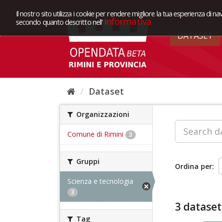
Il nostro sito utilizza i cookie per rendere migliore la tua esperienza di na
Informativa
secondo quanto descritto nell'
DATASET
Dataset
Organizzazioni
Comune di Rimini
3
Gruppi
Ordina per
Scienza e tecnologia
3
3 dataset
Tag