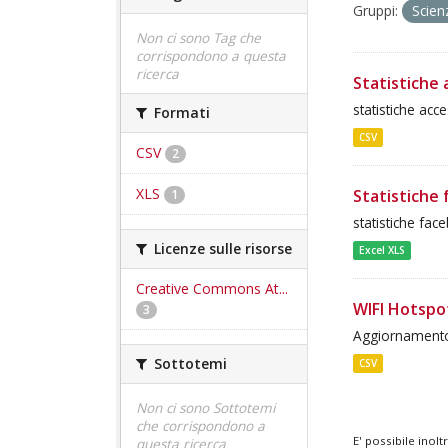
Gruppi:
Scien
Non ci sono Tag che
corrispondono a questa
ricerca
Statistiche 
statistiche acc
Formati
CSV
CSV
2
XLS
Statistiche
1
statistiche fac
Licenze sulle risorse
Excel XLS
Creative Commons At...
WIFI Hotspo
3
Aggiornamento 
Sottotemi
CSV
Non ci sono Sottotemi
che corrispondono a
E' possibile inol
questa ricerca