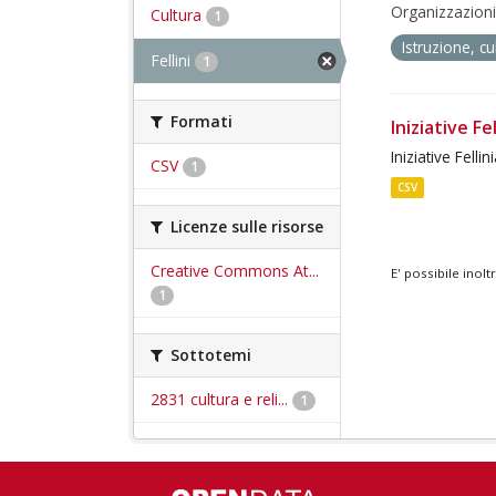
Organizzazioni
Cultura
1
Istruzione, c
Fellini
1
Formati
Iniziative Fe
Iniziative Fellin
CSV
1
CSV
Licenze sulle risorse
Creative Commons At...
E' possibile inol
1
Sottotemi
2831 cultura e reli...
1