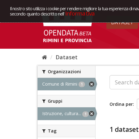
Il nostro sito utilizza i cookie per rendere migliore la tua esperienza di na
Informativa
secondo quanto descritto nell'
DATASET
Dataset
Organizzazioni
Comune di Rimini
1
Gruppi
Ordina per
Istruzione, cultura...
1
1 dataset
Tag