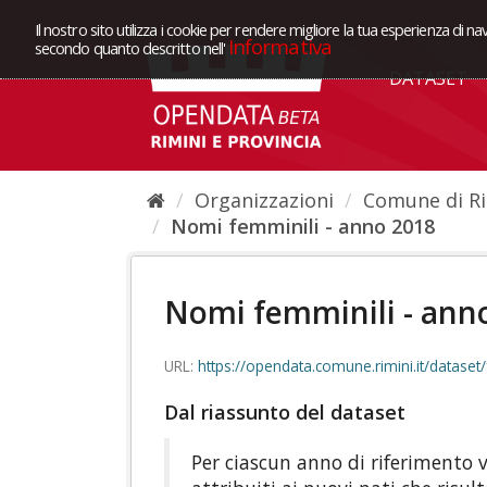
Il nostro sito utilizza i cookie per rendere migliore la tua esperienza di na
Informativa
secondo quanto descritto nell'
DATASET
Organizzazioni
Comune di Ri
Nomi femminili - anno 2018
Nomi femminili - ann
URL:
https://opendata.comune.rimini.it/dataset/f4ffd42c-5082-4eb9-9337-
Dal riassunto del dataset
Per ciascun anno di riferimento 