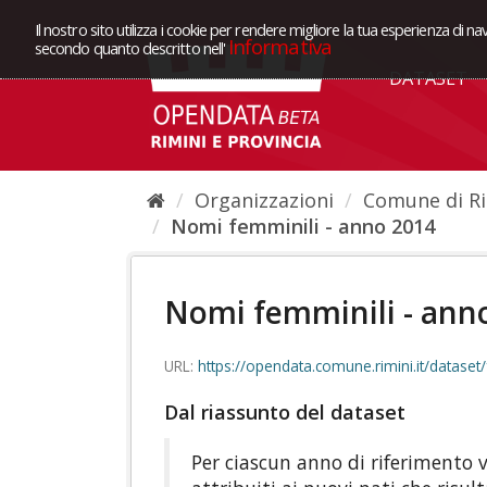
Il nostro sito utilizza i cookie per rendere migliore la tua esperienza di na
Informativa
secondo quanto descritto nell'
DATASET
Organizzazioni
Comune di Ri
Nomi femminili - anno 2014
Nomi femminili - ann
URL:
https://opendata.comune.rimini.it/dataset/f4ffd42c-5082-4eb9-9337-
Dal riassunto del dataset
Per ciascun anno di riferimento 