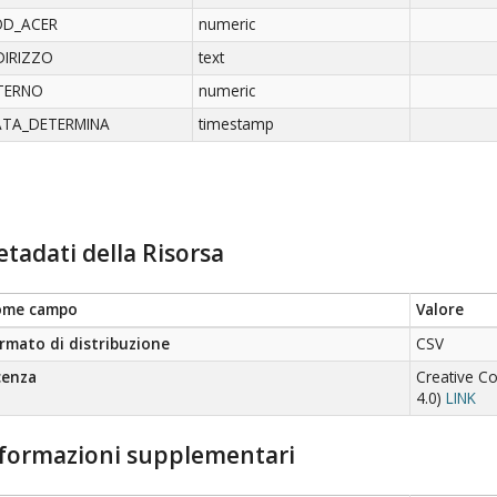
OD_ACER
numeric
DIRIZZO
text
TERNO
numeric
TA_DETERMINA
timestamp
tadati della Risorsa
ome campo
Valore
rmato di distribuzione
CSV
cenza
Creative C
4.0)
LINK
formazioni supplementari