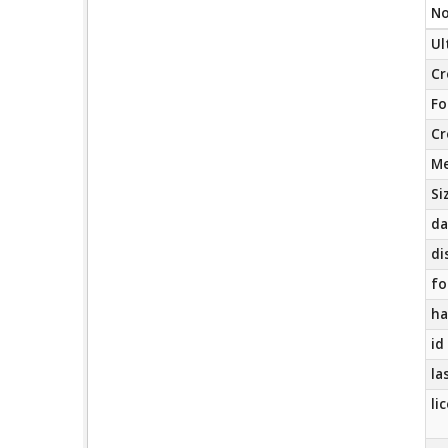
N
Ul
Cr
Fo
Cr
Me
Si
da
di
fo
ha
id
la
li