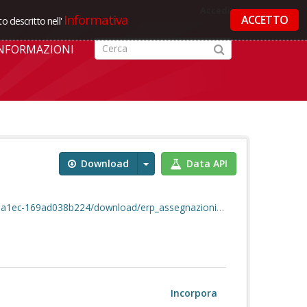
Accedi
Informativa
ACCETTO
o descritto nell'
NFORMAZIONI
Download
Data API
-169ad038b224/download/erp_assegnazioni_anno.csv
Incorpora