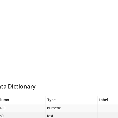
ta Dictionary
olumn
Type
Label
NNO
numeric
PO
text