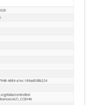
2026
o
7948-4684-a1ec-169ad038b224
.org/italia/controlled-
/licences/A21_CCBY40