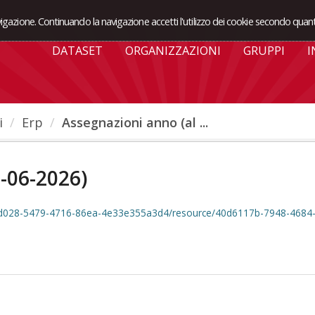
avigazione. Continuando la navigazione accetti l'utilizzo dei cookie secondo quant
DATASET
ORGANIZZAZIONI
GRUPPI
I
i
Erp
Assegnazioni anno (al ...
3-06-2026)
30d028-5479-4716-86ea-4e33e355a3d4/resource/40d6117b-7948-4684-a1ec