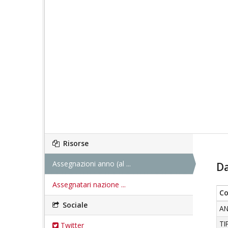
Risorse
Assegnazioni anno (al ...
Da
Assegnatari nazione ...
C
Sociale
A
TI
Twitter