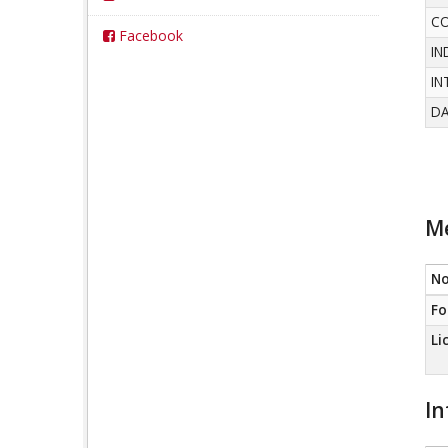
C
Facebook
IN
IN
DA
Me
N
Fo
Li
In