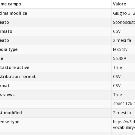
ome campo
Valore
tima modifica
Giugno 3, 
eato
Sconosciut
rmato
CSV
eato
2 mesi fa
dia type
text/csv
ze
56.389
tastore active
True
stribution format
CSV
rmat
CSV
s views
True
40d6117b-
st modified
2 mesi fa
cense type
https://w3id
vocabulary